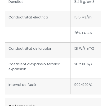
Densitat
8.45 g/cm3
Conductivitat elèctrica
15.5 MS/m
26% I.A.C.S
Conductivitat de la calor
121 W/(m*K)
Coeficient d’expansió tèrmica
20.2 10-6/K
expansion
Interval de fusió
902-920ºC