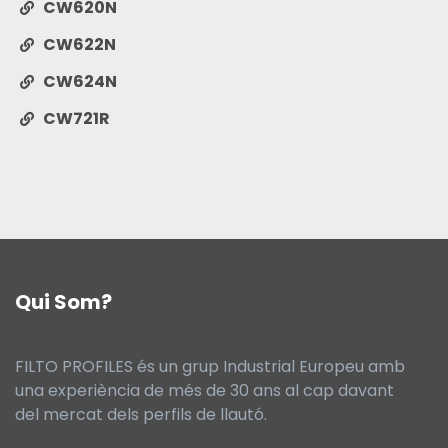
CW620N
CW622N
CW624N
CW721R
Qui Som?
FILTO PROFILES és un grup Industrial Europeu amb
una experiència de més de 30 ans al cap davant
del mercat dels perfils de llautó.