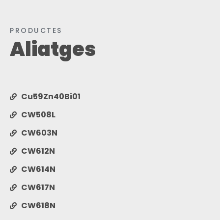
PRODUCTES
Aliatges
Cu59Zn40Bi01
CW508L
CW603N
CW612N
CW614N
CW617N
CW618N