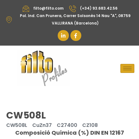
filto@filto.com
(+34) 93.683.42.56
Pol. Ind. Can Prunera, Carrer Solsonès 14 Nau "A", 08759
VALLIRANA (Barcelona)
CW508L
CW508L
CuZn37
C27400
CZ108
Composició Química (%) DIN EN 12167