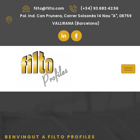
filto@filto.com
(+34) 93.683.42.56
Pol. Ind. Can Prunera, Carrer Solsonès 14 Nau "A", 08759
VALLIRANA (Barcelona)
BENVINGUT A FILTO PROFILES