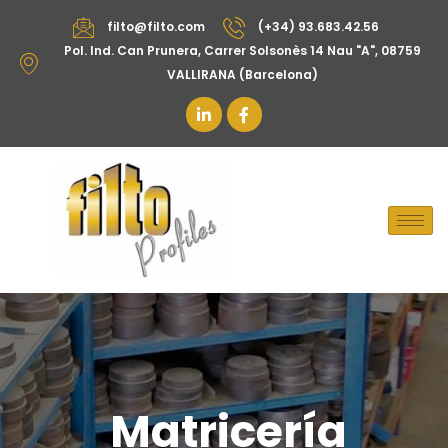
filto@filto.com
(+34) 93.683.42.56
Pol. Ind. Can Prunera, Carrer Solsonès 14 Nau "A", 08759
VALLIRANA (Barcelona)
Matricería